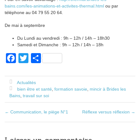
bains.com/les-animations-et-activites-thermal.html
ou par
téléphone au 04 79 55 20 64.
De mai à septembre
Du Lundi au vendredi : 9h – 12h / 14h – 18h30
Samedi et Dimanche : 9h – 12h / 14h – 18h
F
T
P
a
wi
ar
c
tt
ta
Actualités
e
er
g
bien être et santé
,
formation savoie
,
mincir à Brides les
b
er
Bains
,
travail sur soi
o
←
Communication, le piège N°1
Réflexe versus réflexion
→
Poste navigation
o
k