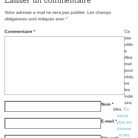
Laisser un commentaire
Votre adresse e-mail ne sera pas publiée.
Les champs
obligatoires sont indiqués avec
*
Commentaire
*
Ce
site
utilis
e
Akis
met
pour
rédu
ire
les
indé
sira
Nom
*
bles.
En
savoir
E-mail
*
plus sur
comme
nt les