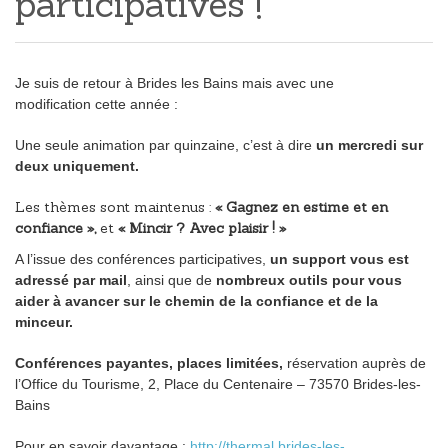
participatives !
Je suis de retour à Brides les Bains mais avec une
modification cette année :
Une seule animation par quinzaine, c’est à dire
un mercredi sur
deux uniquement.
Les thèmes sont maintenus :
« Gagnez en estime et en
confiance »,
et
« Mincir ? Avec plaisir ! »
A l’issue des conférences participatives,
un support vous est
adressé par mail
, ainsi que de
nombreux outils pour vous
aider à avancer sur le chemin de la confiance et de la
minceur.
Conférences payantes, places limitées,
réservation auprès de
l’Office du Tourisme, 2, Place du Centenaire – 73570 Brides-les-
Bains
Pour en savoir davantage :
http://thermal.brides-les-