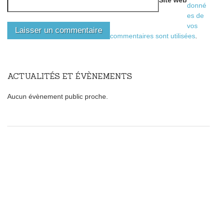
Site web
donné
es de
vos
commentaires sont utilisées
.
ACTUALITÉS ET ÉVÈNEMENTS
Aucun évènement public proche.
Faites le plein de sagesse
Il suffit de cliquer