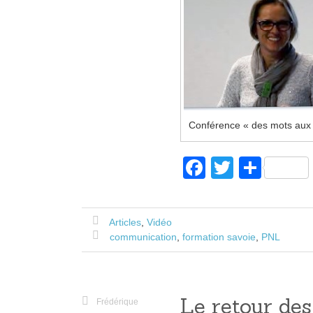
Conférence « des mots aux
F
T
P
a
wi
ar
c
tt
ta
Articles
,
Vidéo
e
er
g
communication
,
formation savoie
,
PNL
b
er
o
o
Le retour des
Frédérique