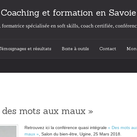
Coaching et formation en Savoie
formatrice spécialisée en soft skills, coach certifiée, conférenc
Témoignages et résultats
Boite à outils
Contact
Mon 
 des mots aux maux »
Retrouvez ici la conférence quasi intégrale
« Des mots au
maux »
, Salon du bien-être, Ugine, 25 Mars 2018.