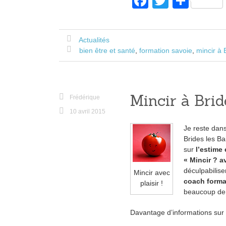
F
T
P
a
wi
ar
c
tt
ta
Actualités
e
er
g
bien être et santé
,
formation savoie
,
mincir à 
b
er
o
o
Mincir à Brid
Frédérique
k
10 avril 2015
Je reste dans
Brides les Ba
sur
l’estime 
« Mincir ? av
déculpabilise
Mincir avec
coach forma
plaisir !
beaucoup de 
Davantage d’informations sur l