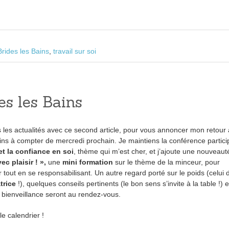
Brides les Bains
,
travail sur soi
es les Bains
 les actualités avec ce second article, pour vous annoncer mon retour 
ins à compter de mercredi prochain. Je maintiens la conférence partici
et la confiance en soi
, thème qui m’est cher, et j’ajoute une nouveauté
ec plaisir ! »,
une
mini formation
sur le thème de la minceur, pour
r tout en se responsabilisant. Un autre regard porté sur le poids (celui 
trice
!), quelques conseils pertinents (le bon sens s’invite à la table !) e
bienveillance seront au rendez-vous.
e calendrier !