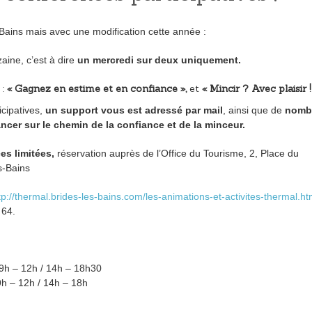
 Bains mais avec une modification cette année :
aine, c’est à dire
un mercredi sur deux uniquement.
 :
« Gagnez en estime et en confiance »,
et
« Mincir ? Avec plaisir !
icipatives,
un support vous est adressé par mail
, ainsi que de
nomb
ncer sur le chemin de la confiance et de la minceur.
es limitées,
réservation auprès de l’Office du Tourisme, 2, Place du
s-Bains
tp://thermal.brides-les-bains.com/les-animations-et-activites-thermal.ht
 64.
 9h – 12h / 14h – 18h30
h – 12h / 14h – 18h