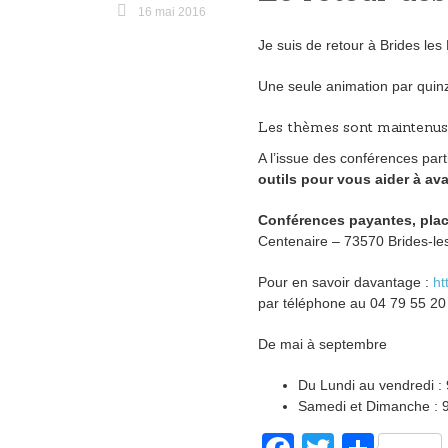
k
16 mai 2016
Je suis de retour à Brides les
Une seule animation par quinz
Les thèmes sont maintenus
A l’issue des conférences part
outils pour vous aider à ava
Conférences payantes, plac
Centenaire – 73570 Brides-le
Pour en savoir davantage :
ht
par téléphone au 04 79 55 20
De mai à septembre
Du Lundi au vendredi :
Samedi et Dimanche : 9