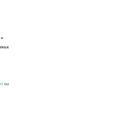
 »
reux
ml
ou