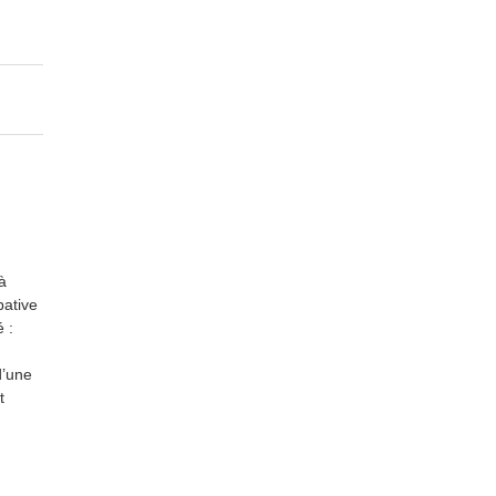
à
pative
 :
d’une
t