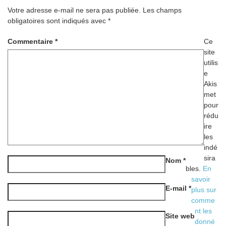
Votre adresse e-mail ne sera pas publiée.
Les champs
obligatoires sont indiqués avec
*
Commentaire
*
Ce
site
utilis
e
Akis
met
pour
rédu
ire
les
indé
sira
Nom
*
bles.
En
savoir
E-mail
*
plus sur
comme
nt les
Site web
donné