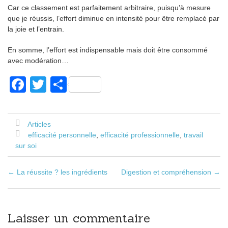
Car ce classement est parfaitement arbitraire, puisqu’à mesure
que je réussis, l’effort diminue en intensité pour être remplacé par
la joie et l’entrain.
En somme, l’effort est indispensable mais doit être consommé
avec modération…
F
T
P
a
wi
ar
c
tt
ta
Articles
e
er
g
efficacité personnelle
,
efficacité professionnelle
,
travail
b
er
sur soi
o
←
La réussite ? les ingrédients
Digestion et compréhension
→
Poste navigation
o
k
Laisser un commentaire