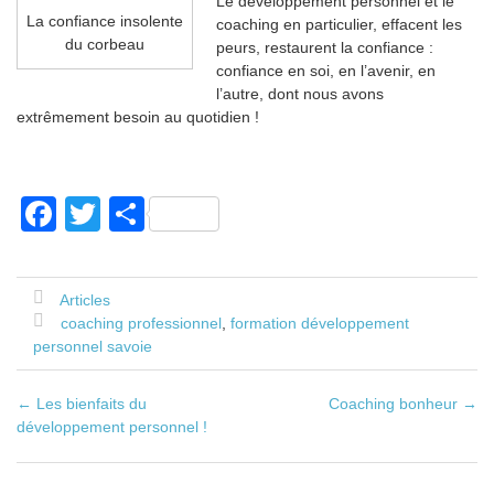
Le développement personnel et le
La confiance insolente
coaching en particulier, effacent les
du corbeau
peurs, restaurent la confiance :
confiance en soi, en l’avenir, en
l’autre, dont nous avons
extrêmement besoin au quotidien !
F
T
P
a
wi
ar
c
tt
ta
Articles
e
er
g
coaching professionnel
,
formation développement
b
er
personnel savoie
o
←
Les bienfaits du
Coaching bonheur
→
Poste navigation
o
développement personnel !
k