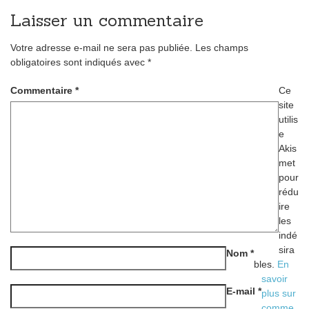
Laisser un commentaire
Votre adresse e-mail ne sera pas publiée.
Les champs
obligatoires sont indiqués avec
*
Commentaire
*
Ce
site
utilis
e
Akis
met
pour
rédu
ire
les
indé
sira
Nom
*
bles.
En
savoir
E-mail
*
plus sur
comme