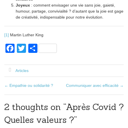
Joyeux
: comment envisager une vie sans joie, gaieté,
humour, partage, convivialité ? d’autant que la joie est gage
de créativité, indispensable pour notre évolution.
[1]
Martin Luther King
F
T
P
a
wi
ar
c
tt
ta
Articles
e
er
g
b
er
←
Empathie ou solidarité ?
Communiquer avec efficacité
→
Poste navigation
o
o
2 thoughts on “
Après Covid ?
k
Quelles valeurs ?
”