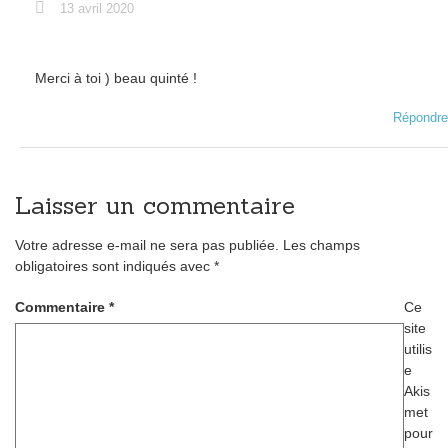
13 avril 2020
Merci à toi ) beau quinté !
Répondre
Laisser un commentaire
Votre adresse e-mail ne sera pas publiée.
Les champs
obligatoires sont indiqués avec
*
Commentaire
*
Ce
site
utilis
e
Akis
met
pour