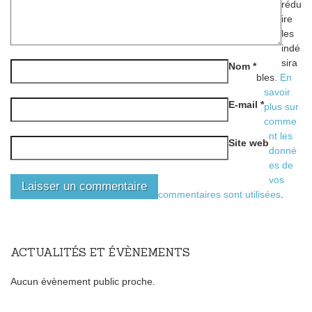
rédu
ire
les
indé
sira
Nom
*
bles.
En
savoir
E-mail
*
plus sur
comme
nt les
Site web
donné
es de
vos
commentaires sont utilisées
.
ACTUALITÉS ET ÉVÈNEMENTS
Aucun évènement public proche.