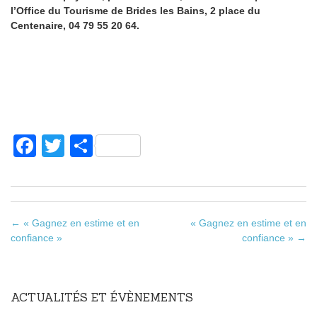
l’Office du Tourisme de Brides les Bains, 2 place du
Centenaire, 04 79 55 20 64.
F
T
P
a
wi
ar
c
tt
ta
e
er
g
←
« Gagnez en estime et en
« Gagnez en estime et en
Poste navigation
b
er
confiance »
confiance »
→
o
o
ACTUALITÉS ET ÉVÈNEMENTS
k