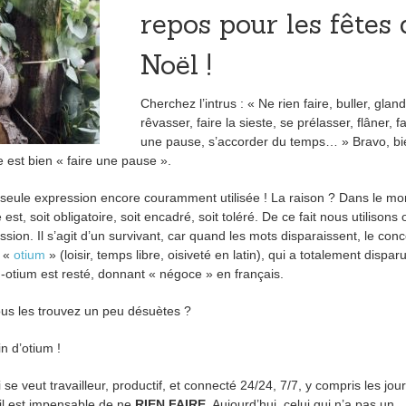
repos pour les fêtes 
Noël !
Cherchez l’intrus : « Ne rien faire, buller, gland
rêvasser, faire la sieste, se prélasser, flâner, f
une pause, s’accorder du temps… » Bravo, bi
ste est bien « faire une pause ».
 seule expression encore couramment utilisée ! La raison ? Dans le m
est, soit obligatoire, soit encadré, soit toléré. De ce fait nous utilisons 
ion. Il s’agit d’un survivant, car quand les mots disparaissent, le con
e «
otium
» (loisir, temps libre, oisiveté en latin), qui a totalement disparu
eg-otium est resté, donnant « négoce » en français.
ous les trouvez un peu désuètes ?
n d’otium !
 veut travailleur, productif, et connecté 24/24, 7/7, y compris les jou
 il est impensable de ne
RIEN FAIRE.
Aujourd’hui, celui qui n’a pas un