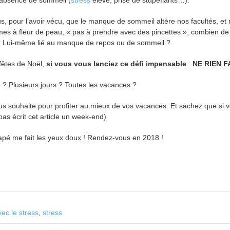
l’absence de sommeil (
stress
élevé, prise de stupéfiants…).
, pour l’avoir vécu, que le manque de sommeil altère nos facultés, et 
es à fleur de peau, « pas à prendre avec des pincettes », combien de
 ? Lui-même lié au manque de repos ou de sommeil ?
 fêtes de Noël,
si vous vous lanciez ce défi impensable
:
NE RIEN F
? Plusieurs jours ? Toutes les vacances ?
ous souhaite pour profiter au mieux de vos vacances. Et sachez que si 
pas écrit cet article un week-end)
napé me fait les yeux doux ! Rendez-vous en 2018 !
vec le stress
,
stress