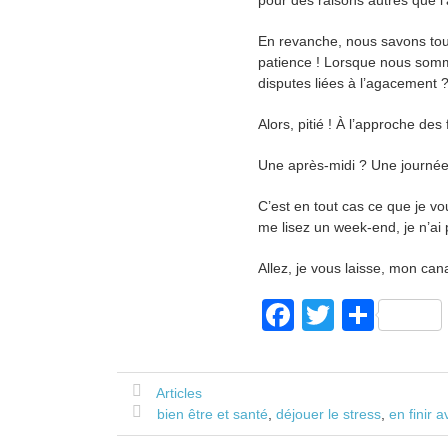
pour des raisons autres que 
En revanche, nous savons tous
patience ! Lorsque nous somm
disputes liées à l’agacement
Alors, pitié ! À l’approche des
Une après-midi ? Une journée 
C’est en tout cas ce que je v
me lisez un week-end, je n’ai 
Allez, je vous laisse, mon ca
F
T
P
a
wi
ar
c
tt
ta
Articles
e
er
g
bien être et santé
,
déjouer le stress
,
en finir a
b
er