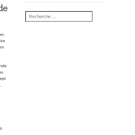
de
Recherche pour :
er,
aire
en
onde
ou
cept
,
rs