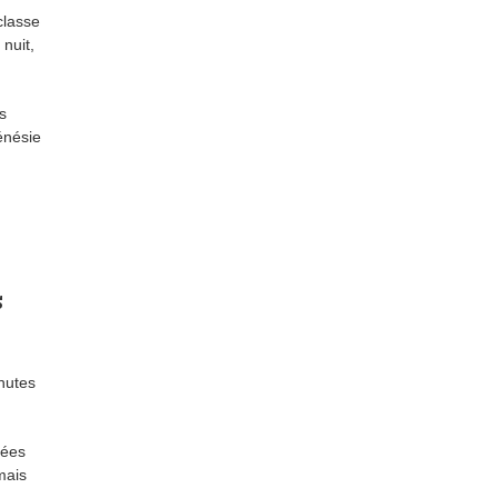
classe
 nuit,
s
énésie
s
nutes
sées
 mais