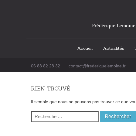
Frédérique Lemoine, 
Accueil
Actualités
Passer au contenu
06 88 82 28 32
contact@frederiquelemoine.fr
RIEN TROUVÉ
Il semble que nous ne pouvons pas trouver ce que vous
Recherche pour :