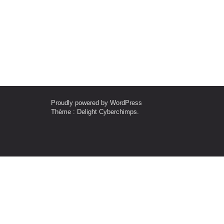
Proudly powered by WordPress
Thème : Delight
Cyberchimps
.